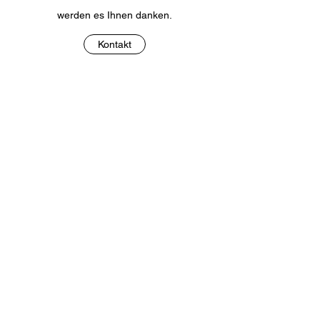
werden es Ihnen danken.
Kontakt
Rückgabe und Umtausch
So funktioniert's
Ich bin der Abschnitt für Ihre
Rückgabebedingungen. Dies ist ein guter Ort
für Sie, um Ihre Kunden wissen zu lassen,
welche Rückgabebedingungen Sie beim
Verkauf von Ihren Produkten haben. Eine