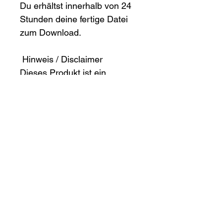
Du erhältst innerhalb von 24 
Stunden deine fertige Datei 
zum Download.
 Hinweis / Disclaimer
Dieses Produkt ist ein 
digitaler Download, es wird 
kein physisches Poster 
verschickt.
Die Erstellung erfolgt mithilfe 
von künstlicher Intelligenz 
(KI). Mit dem Hochladen 
deines Fotos erklärst du dich 
damit einverstanden, dass 
ich dieses Foto 
ausschließlich zur Poster-
Erstellung in der KI-Software 