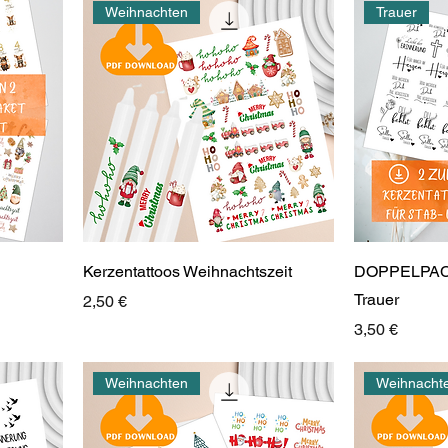
Weihnachten
Trauer
Kerzentattoos Weihnachtszeit
DOPPELPACK
Trauer
Preis
2,50 €
Preis
3,50 €
Weihnachten
Weihnacht