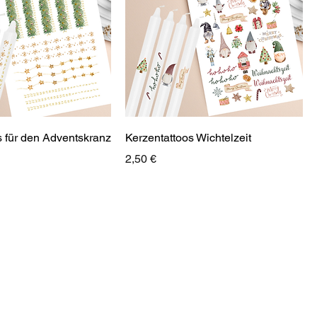
s für den Adventskranz
Kerzentattoos Wichtelzeit
Preis
2,50 €