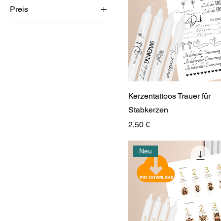
Preis
2 €
5 €
Kerzentattoos Trauer für
Stabkerzen
Preis
2,50 €
Neu