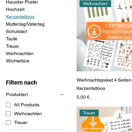
Haustier Poster
Weihnachten
Hochzeit
Kerzentattoos
Muttertag/Vatertag
Schulstart
Taufe
Trauer
Weihnachten
Wichteltüre
Weihnachtspaket 4 Seiten
Filtern nach
Kerzentattoos
Produktart
Preis
5,00 €
All Products
Trauer
Weihnachten
Trauer