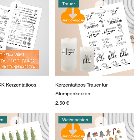
Trauer
 Kerzentattoos
Kerzentattoos Trauer für
Stumpenkerzen
Preis
2,50 €
en
Weihnachten